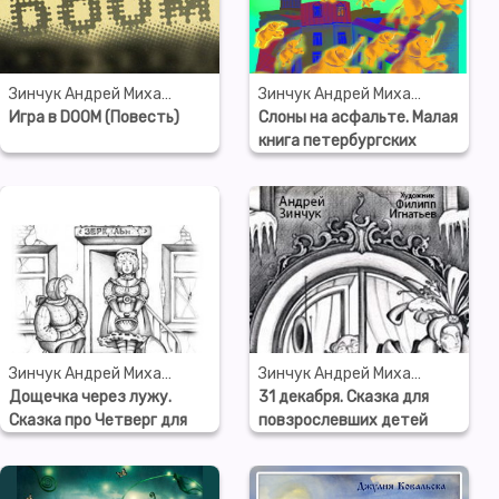
Зинчук Андрей Михайлович
Зинчук Андрей Михайлович
Игра в DOOM (Повесть)
Слоны на асфальте. Малая
книга петербургских
сказок
Зинчук Андрей Михайлович
Зинчук Андрей Михайлович
Дощечка через лужу.
31 декабря. Сказка для
Сказка про Четверг для
повзрослевших детей
детей и взрослых
(запись по неснятому
фильму)