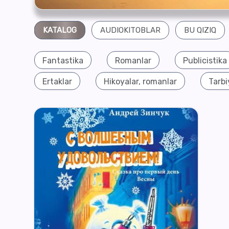
KATALOG
AUDIOKITOBLAR
BU QIZIQ
Fantastika
Romanlar
Publicistika
Ertaklar
Hikoyalar, romanlar
Tarbi