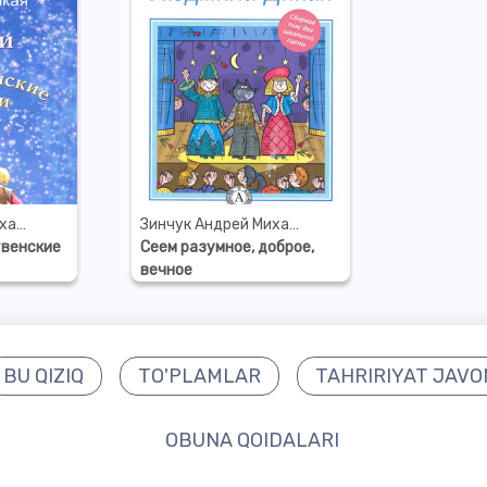
Зинчук Андрей Михайлович
Зинчук Андрей Михайлович
твенские
Сеем разумное, доброе,
вечное
BU QIZIQ
TO'PLAMLAR
TAHRIRIYAT JAVO
OBUNA QOIDALARI