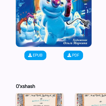
EPUB
PDF
O'xshash