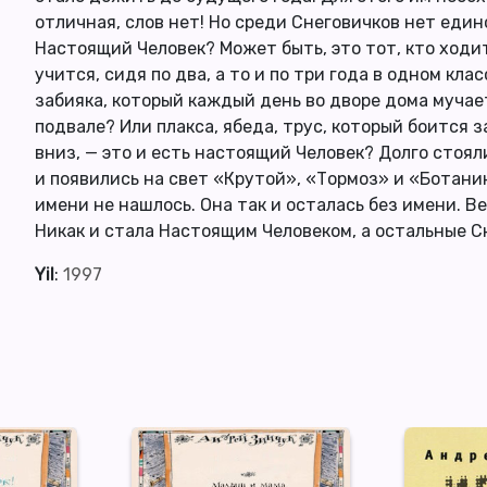
отличная, слов нет! Но среди Снеговичков нет един
Настоящий Человек? Может быть, это тот, кто ходит
учится, сидя по два, а то и по три года в одном кла
забияка, который каждый день во дворе дома мучает
подвале? Или плакса, ябеда, трус, который боится з
вниз, — это и есть настоящий Человек? Долго стоял
и появились на свет «Крутой», «Тормоз» и «Ботаник
имени не нашлось. Она так и осталась без имени. 
Никак и стала Настоящим Человеком, а остальные Сн
Yil
:
1997