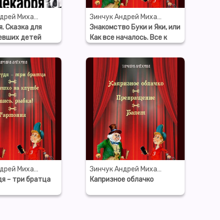
Зинчук Андрей Михайлович
Зинчук Андрей Михайлович
я. Сказка для
Знакомство Буки и Яки, или
евших детей
Как все началось. Все к
о неснятому
лучшему!
Зинчук Андрей Михайлович
Зинчук Андрей Михайлович
я – три братца
Капризное облачко