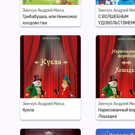
Зинчук Андрей Михайлович
Грибабушка, или Немножко
С ВОЛШЕБНЫМ
колдовства
УДОВОЛЬСТВИЕМ!
про первый день 
Зинчук Андрей Михайлович
Кукла
Нарисованный во
Лошадка