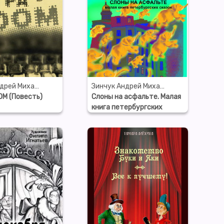
Зинчук Андрей Михайлович
Зинчук Андрей Михайлович
OM (Повесть)
Слоны на асфальте. Малая
книга петербургских
сказок