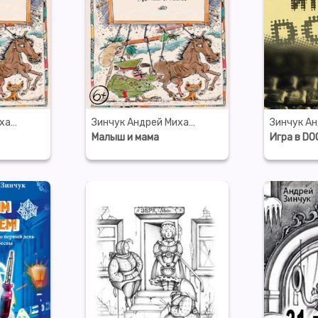
Зинчук Андрей Михайлович
Зинчук Андрей Михайлович
Малыш и мама
Игра в DO