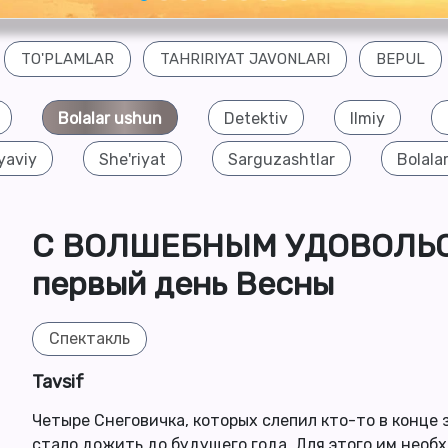
TO'PLAMLAR
TAHRIRIYAT JAVONLARI
BEPUL
Bolalar ushun
Detektiv
Ilmiy
yaviy
She'riyat
Sarguzashtlar
Bolalar
С ВОЛШЕБНЫМ УДОВОЛЬСТ
первый день Весны
Спектакль
Tavsif
Четыре Снеговичка, которых слепил кто-то в конце 
стало дожить до будущего года. Для этого им необ