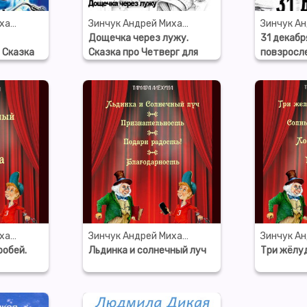
Зинчук Андрей Михайлович
Зинчук Андрей Михайлович
Дощечка через лужу.
31 декабр
 Сказка
Сказка про Четверг для
повзросл
Весны
детей и взрослых
(запись п
фильму)
Зинчук Андрей Михайлович
Зинчук Андрей Михайлович
робей.
Льдинка и солнечный луч
Три жёлуд