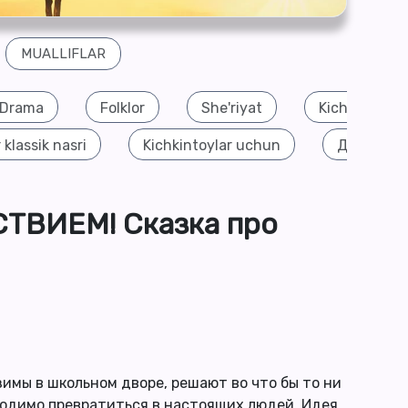
MUALLIFLAR
Drama
Folklor
She'riyat
Kichik nasriy
 klassik nasri
Kichkintoylar uchun
Детекти
ВИЕМ! Сказка про
зимы в школьном дворе, решают во что бы то ни
ходимо превратиться в настоящих людей. Идея