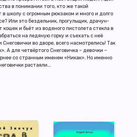
ства в понимании того, кто же такой
 в школу с огромным рюкзаком и много и долго
ссе? Или это бездельник, прогульщик, драчун-
 кошек и бьёт из водяного пистолета стекла в
абраться на ледяную горку и съехать с неё
и Снеговички во дворе, всего насмотрелись! Так
». А для четвёртого Снеговичка – девочки –
Вернее со странным именем «Никак». Но именно
еговички растаяли...