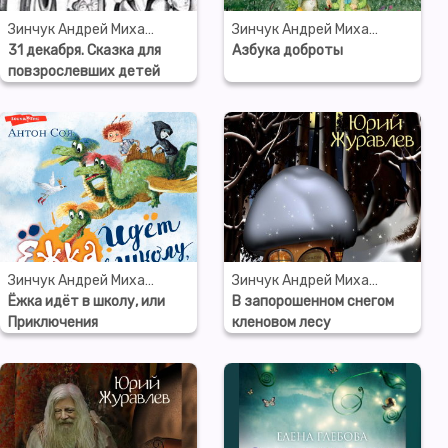
Зинчук Андрей Михайлович
Зинчук Андрей Михайлович
31 декабря. Сказка для
Азбука доброты
повзрослевших детей
(запись по неснятому
фильму)
Зинчук Андрей Михайлович
Зинчук Андрей Михайлович
Ёжка идёт в школу, или
В запорошенном снегом
Приключения
кленовом лесу
трёхсотлетней девочки