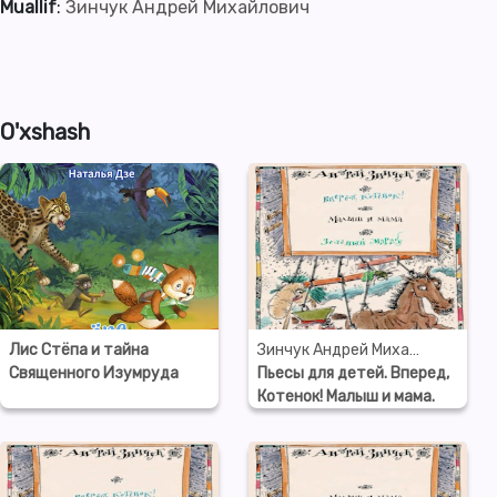
Muallif
:
Зинчук Андрей Михайлович
O'xshash
Лис Стёпа и тайна
Зинчук Андрей Михайлович
Священного Изумруда
Пьесы для детей. Вперед,
Котенок! Малыш и мама.
Зеленый Марабу