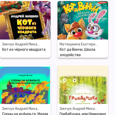
Зинчук Андрей Михайлович
Матюшкина Екатерина Александровна
Кот из чёрного квадрата
Кот да Винчи. Школа
злодейства
Зинчук Андрей Михайлович
Зинчук Андрей Михайлович
Слоны на асфальте. Малая
Грибабушка, или Немножко