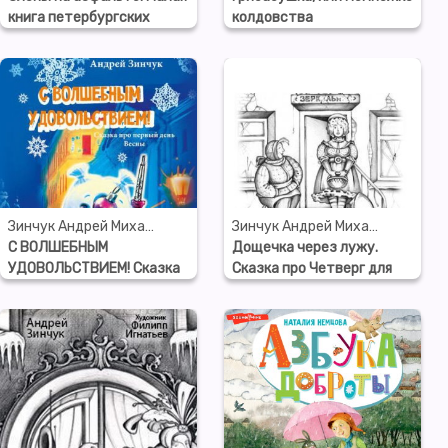
книга петербургских
колдовства
сказок
Зинчук Андрей Михайлович
Зинчук Андрей Михайлович
С ВОЛШЕБНЫМ
Дощечка через лужу.
УДОВОЛЬСТВИЕМ! Сказка
Сказка про Четверг для
про первый день Весны
детей и взрослых