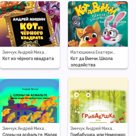
Зинчук Андрей Михайлович
Матюшкина Екатерина Александровна
Кот из чёрного квадрата
Кот да Винчи. Школа
злодейства
Зинчук Андрей Михайлович
Зинчук Андрей Михайлович
Слоны на асфальте. Малая
Грибабушка, или Немножко