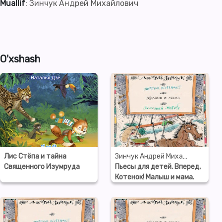
Muallif
:
Зинчук Андрей Михайлович
O'xshash
Лис Стёпа и тайна
Зинчук Андрей Михайлович
Священного Изумруда
Пьесы для детей. Вперед,
Котенок! Малыш и мама.
Зеленый Марабу