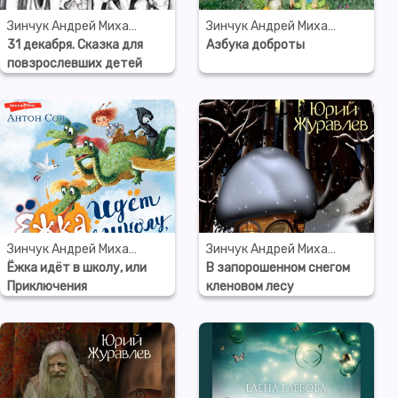
Зинчук Андрей Михайлович
Зинчук Андрей Михайлович
31 декабря. Сказка для
Азбука доброты
повзрослевших детей
(запись по неснятому
фильму)
Зинчук Андрей Михайлович
Зинчук Андрей Михайлович
Ёжка идёт в школу, или
В запорошенном снегом
Приключения
кленовом лесу
трёхсотлетней девочки