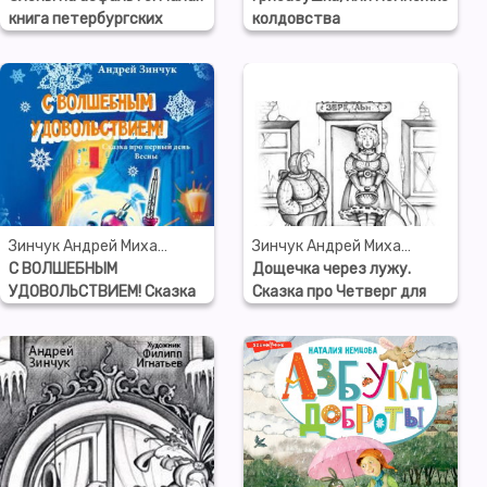
книга петербургских
колдовства
сказок
Зинчук Андрей Михайлович
Зинчук Андрей Михайлович
С ВОЛШЕБНЫМ
Дощечка через лужу.
УДОВОЛЬСТВИЕМ! Сказка
Сказка про Четверг для
про первый день Весны
детей и взрослых