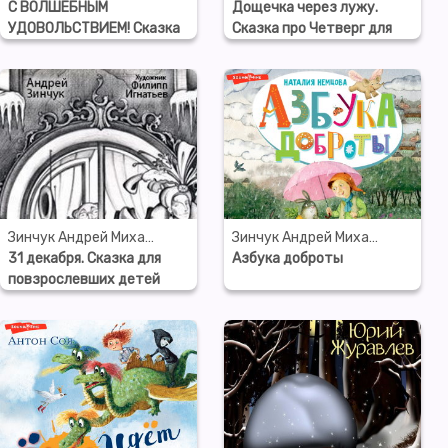
С ВОЛШЕБНЫМ
Дощечка через лужу.
УДОВОЛЬСТВИЕМ! Сказка
Сказка про Четверг для
про первый день Весны
детей и взрослых
Зинчук Андрей Михайлович
Зинчук Андрей Михайлович
31 декабря. Сказка для
Азбука доброты
повзрослевших детей
(запись по неснятому
фильму)