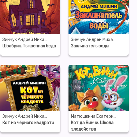
Зинчук Андрей Михайлович
Зинчук Андрей Михайлович
Швабрик. Тыквенная беда
Заклинатель воды
Зинчук Андрей Михайлович
Матюшкина Екатерина Александровна
Кот из чёрного квадрата
Кот да Винчи. Школа
злодейства