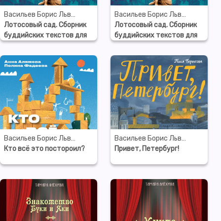
Васильев Борис Львович
Васильев Борис Львович
Лотосовый сад. Сборник
Лотосовый сад. Сборник
буддийских текстов для
буддийских текстов для
семейного чтения. Часть
семейного чтения. Часть
2. ДХАРМА
3. САНГХА
Васильев Борис Львович
Васильев Борис Львович
Кто всё это постороил?
Привет, Петербург!