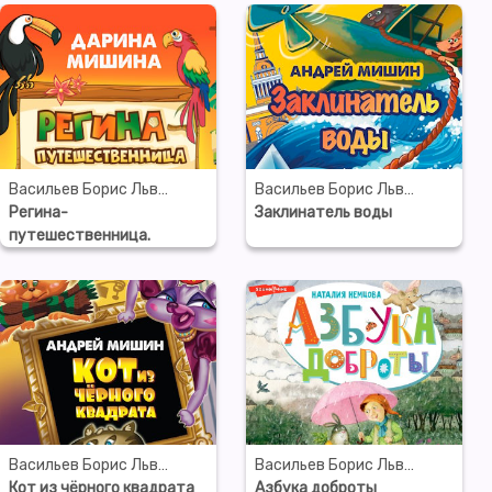
Васильев Борис Львович
Васильев Борис Львович
Регина-
Заклинатель воды
путешественница.
Приключения в Африке
Васильев Борис Львович
Васильев Борис Львович
Кот из чёрного квадрата
Азбука доброты