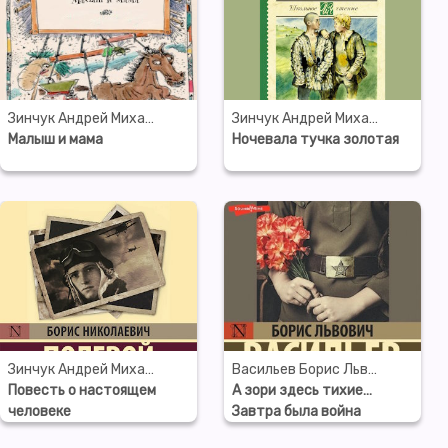
Зинчук Андрей Михайлович
Зинчук Андрей Михайлович
Малыш и мама
Ночевала тучка золотая
Зинчук Андрей Михайлович
Васильев Борис Львович
Повесть о настоящем
А зори здесь тихие…
человеке
Завтра была война