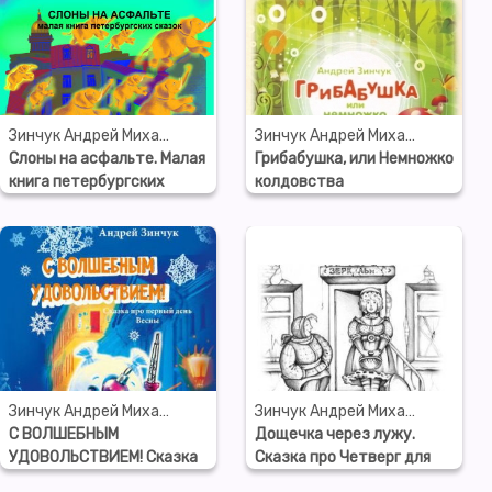
Зинчук Андрей Михайлович
Зинчук Андрей Михайлович
Слоны на асфальте. Малая
Грибабушка, или Немножко
книга петербургских
колдовства
сказок
Зинчук Андрей Михайлович
Зинчук Андрей Михайлович
С ВОЛШЕБНЫМ
Дощечка через лужу.
УДОВОЛЬСТВИЕМ! Сказка
Сказка про Четверг для
про первый день Весны
детей и взрослых