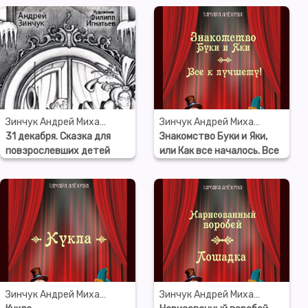
Зинчук Андрей Михайлович
Зинчук Андрей Михайлович
31 декабря. Сказка для
Знакомство Буки и Яки,
повзрослевших детей
или Как все началось. Все
(запись по неснятому
к лучшему!
фильму)
Зинчук Андрей Михайлович
Зинчук Андрей Михайлович