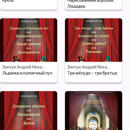
Кукла
Нарисованный воробей.
Лошадка
Зинчук Андрей Михайлович
Зинчук Андрей Михайлович
Льдинка и солнечный луч
Три жёлудя – три братца