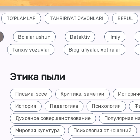
TO'PLAMLAR
TAHRIRIYAT JAVONLARI
BEPUL
Bolalar ushun
Detektiv
Ilmiy
Tarixiy yozuvlar
Biografiyalar, xotiralar
Этика пыли
Письма, эссе
Критика, заметки
Историч
История
Педагогика
Психология
Ф
Духовное совершенствование
Популярная н
Мировая культура
Психология отношений