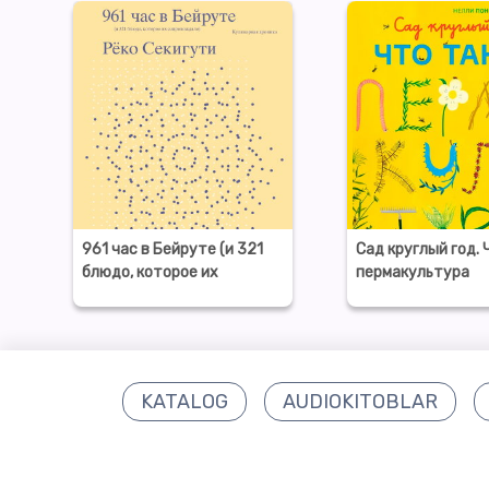
961 час в Бейруте (и 321
Сад круглый год. 
блюдо, которое их
пермакультура
сопровождало).
Кулинарная хроника
KATALOG
AUDIOKITOBLAR