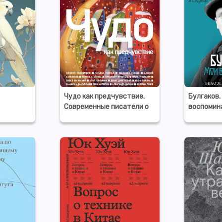
Чудо как предчувствие.
Булгаков.
Современные писатели о
воспомин
невероятном, простом,
удивительном