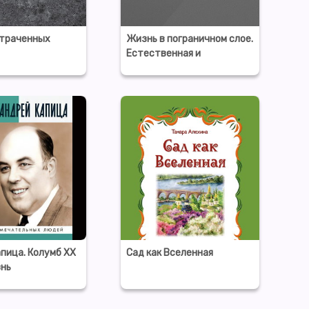
утраченных
Жизнь в пограничном слое.
Естественная и
культурная история мхов
пица. Колумб ХХ
Сад как Вселенная
знь
льных людей)