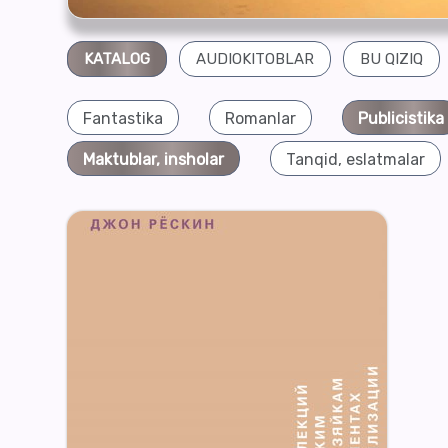
KATALOG
AUDIOKITOBLAR
BU QIZIQ
Fantastika
Romanlar
Publicistika
Maktublar, insholar
Tanqid, eslatmalar