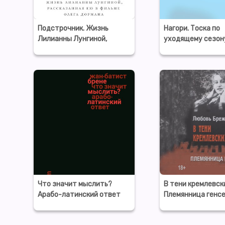
Подстрочник. Жизнь
Нагори. Тоска по
Лилианны Лунгиной,
уходящему сезон
рассказанная ею в фильме
Олега Дормана
Что значит мыслить?
В тени кремлевск
Арабо-латинский ответ
Племянница генс