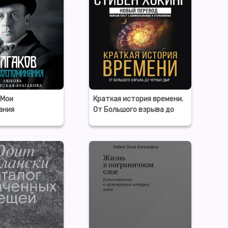
 Мои
Краткая история времени.
ания
От Большого взрыва до
черных дыр