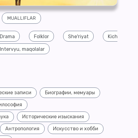
MUALLIFLAR
Drama
Folklor
She'riyat
Kichik nasriy
Intervyu, maqolalar
еские записи
Биографии, мемуары
илософия
аука
Исторические изыскания
Антропология
Искусство и хобби