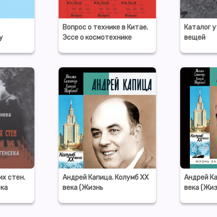
Вопрос о технике в Китае.
Каталог 
у
Эссе о космотехнике
вещей
их стен.
Андрей Капица. Колумб ХХ
Андрей Ка
ека
века (Жизнь
века (Жи
замечательных людей)
замечате