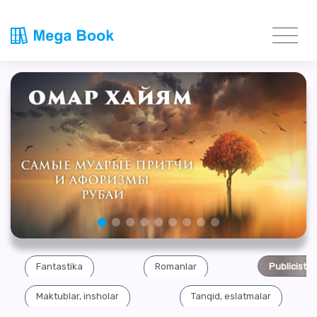
Fantastika
Romanlar
Publicistik
Maktublar, insholar
Tanqid, eslatmalar